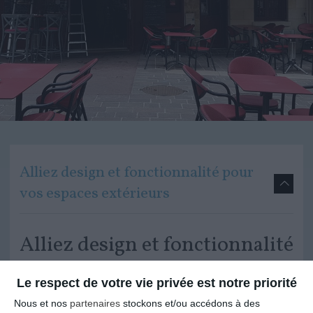
Alliez design et fonctionnalité pour
vos espaces extérieurs
Alliez design et fonctionnalité
pour vos espaces extérieurs
Le respect de votre vie privée est notre priorité
Nous et nos
partenaires
stockons et/ou accédons à des
Les stores extérieurs sont bien plus qu’un simple