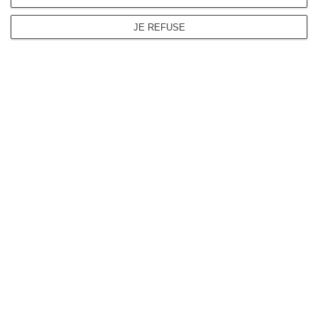
JE REFUSE
CAMA DÉCORS – DOUÉ LA
FONTAINE – SAUMUR
3 PL. JEAN BEGAULT, 49700
DOUÉ-EN-ANJOU