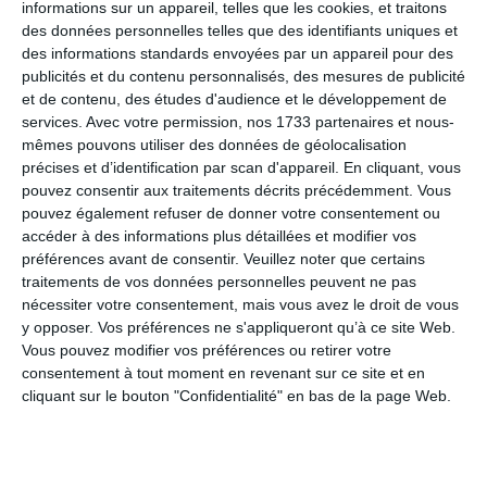
informations sur un appareil, telles que les cookies, et traitons
élément fonctionnel : ils transforment vos espaces en
des données personnelles telles que des identifiants uniques et
véritables lieux de vie. Que ce soit pour profiter
des informations standards envoyées par un appareil pour des
publicités et du contenu personnalisés, des mesures de publicité
pleinement de votre terrasse, balcon ou jardin, ou
et de contenu, des études d'audience et le développement de
pour protéger vos espaces commerciaux, nos stores
services.
Avec votre permission, nos 1733 partenaires et nous-
allient esthétique, praticité et durabilité.
mêmes pouvons utiliser des données de géolocalisation
précises et d’identification par scan d'appareil. En cliquant, vous
Nos stores extérieurs vous offrent :
pouvez consentir aux traitements décrits précédemment. Vous
pouvez également refuser de donner votre consentement ou
accéder à des informations plus détaillées et modifier vos
Une protection solaire efficace contre les rayons UV,
préférences avant de consentir.
Veuillez noter que certains
pour profiter de l’ombre en toute sérénité,
traitements de vos données personnelles peuvent ne pas
une barrière contre le vent et les intempéries, pour
nécessiter votre consentement, mais vous avez le droit de vous
y opposer. Vos préférences ne s'appliqueront qu’à ce site Web.
utiliser vos espaces extérieurs quelles que soient les
Vous pouvez modifier vos préférences ou retirer votre
conditions,
consentement à tout moment en revenant sur ce site et en
cliquant sur le bouton "Confidentialité" en bas de la page Web.
une valeur ajoutée esthétique grâce à des designs
modernes et personnalisables.