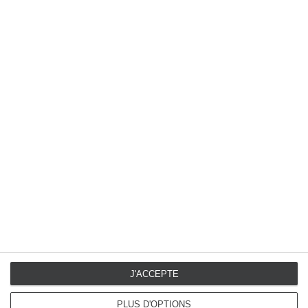
Contactez-nous
pour un devis
personnalisé
Transformez vos espaces extérieurs avec des
stores sur mesure conçus par des experts.
Contactez Cama Décors dès aujourd’hui pour un
devis gratuit et laissez-nous donner vie à vos
projets !
J'ACCEPTE
PLUS D'OPTIONS
CONTACT